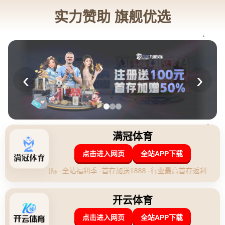
新闻资讯
网站首页
新闻资讯
发布时间:
2026-08-08T04:17:11+08:00
作者:
admin