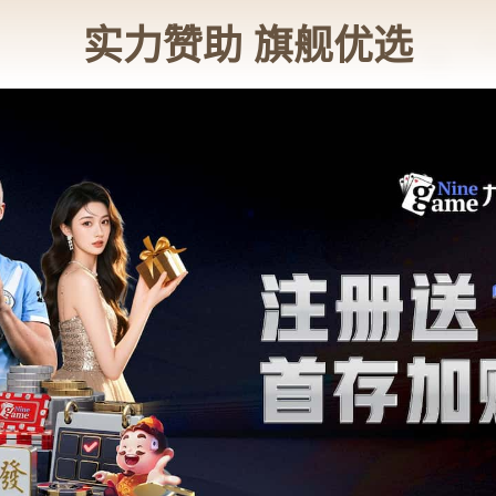
关于开元棋牌下载
我们的优势
新闻资讯
联系
新闻资讯
网站首页
新闻资讯