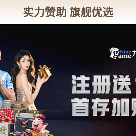
关于开元棋牌下载
我们的优势
新闻资讯
联系
新闻资讯
网站首页
新闻资讯