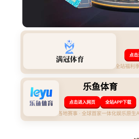
发布时间:
2026-08-07T04:17:13+08:00
作
巴恩斯：利物浦換帥關鍵在於穩
**前言**