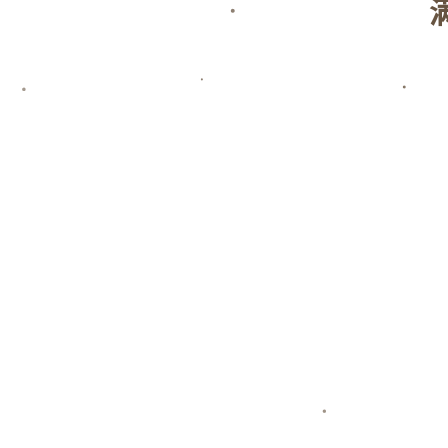
在足球世界中，教练的更替往往伴随许多不
换帅不仅关系到战术的调整，更涉及到球队
一次采访中谈到，利物浦换帅的关键在于“*
深入探讨这一观点，揭示何为真正的“**稳定