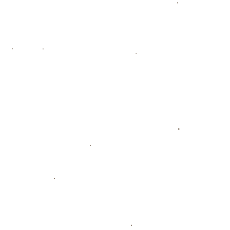
#### 期待的冲突与观赏点
与此同时，球队间的*心理较量*也是比赛的一大看点。