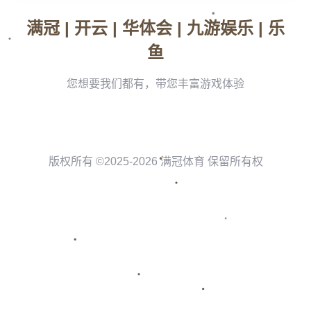
去的赛季中，加州伯克利表现出色，尤其是在控球和外
围投篮方面都拥有一批优秀的球员。
最近，加州伯克利的备战状态非常积极。他们在夏季联
赛中的表现令人振奋，特别是在面对强敌时的韧性和应
变能力，展示了球队的深厚底蕴。在与我方球队交手之
前，他们还进行了多场热身赛，确保球队在攻防两端都
达到最佳状态。
#### 我方球队的备战情况
从我们的角度来看，本次与加州伯克利的对抗无疑是检
验球队实力的一次重要机会。经过一段时间的训练，我
们的球队在战术上进行了较大的调整，尤其是在防守和
三分球的表现上。教练组集结了大量数据，分析对手的
优缺点，力求找出破敌之道。