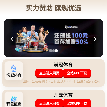
新闻资讯
网站首页
新闻资讯
发布时间:
2026-08-07T04:17:13+08:00
作者:
admin