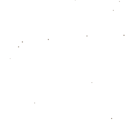
姓名
*
邮箱
*
备注信息